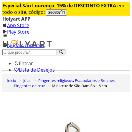
Especial São Lourenço
:
15% de DESCONTO EXTRA
em
todo o site, código:
260807
Holyart APP
App Store
Play Store
Ajuda e contatos
Conheça premium
Entrar
Lista de Desejos
Inicio
Jóias
Pingentes religiosos, Escapulários e Broches
0
Pingentes de cruz
Mini cruz de São Damião 1,5 cm
Carrinho de Compras