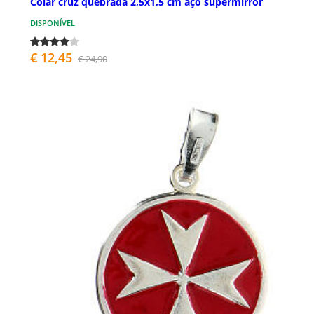
Colar cruz quebrada 2,5x1,5 cm aço supermirror
DISPONÍVEL
€ 12,45
€ 24,90