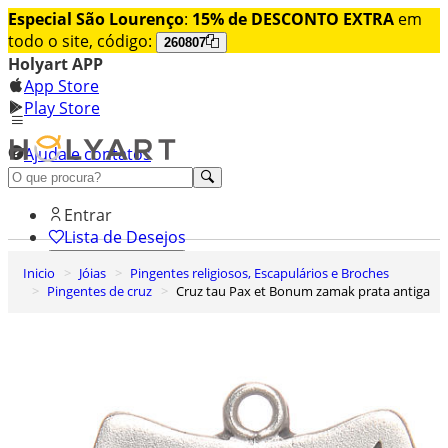
Especial São Lourenço
:
15% de DESCONTO EXTRA
em
todo o site, código:
260807
Holyart APP
App Store
Play Store
Ajuda e contatos
Conheça premium
Entrar
Lista de Desejos
Inicio
Jóias
Pingentes religiosos, Escapulários e Broches
0
Pingentes de cruz
Cruz tau Pax et Bonum zamak prata antiga
Carrinho de Compras