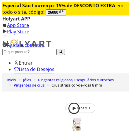
Especial São Lourenço
:
15% de DESCONTO EXTRA
em
todo o site, código:
260807
Holyart APP
App Store
Play Store
Ajuda e contatos
Conheça premium
Entrar
Lista de Desejos
Inicio
Jóias
Pingentes religiosos, Escapulários e Broches
0
Pingentes de cruz
Cruz strass cor-de-rosa 8 mm
Carrinho de Compras
VIDEO
1