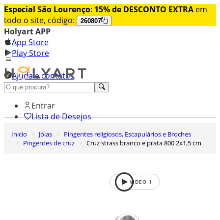
Especial São Lourenço
:
15% de DESCONTO EXTRA
em
todo o site, código:
260807
Holyart APP
App Store
Play Store
Ajuda e contatos
Conheça premium
Entrar
Lista de Desejos
Inicio
Jóias
Pingentes religiosos, Escapulários e Broches
0
Pingentes de cruz
Cruz strass branco e prata 800 2x1,5 cm
Carrinho de Compras
VIDEO
1