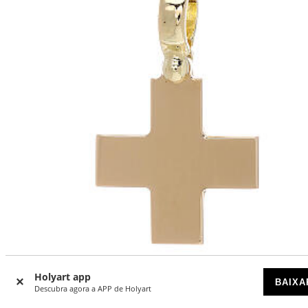
Holyart app
Cruz quadrada amarela brilhante ouro 18K 4 gr
BAIXA
Descubra agora a APP de Holyart
DISPONÍVEL