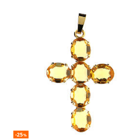
-25
%