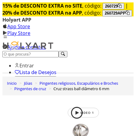
15% de DESCONTO EXTRA no SITE
, código:
|
260729
20% de DESCONTO EXTRA na APP
, código:
260729APP
Holyart APP
App Store
Play Store
Ajuda e contatos
Conheça premium
Entrar
Lista de Desejos
Inicio
Jóias
Pingentes religiosos, Escapulários e Broches
0
Pingentes de cruz
Cruz strass ball diâmetro 6 mm
Carrinho de Compras
VIDEO
1