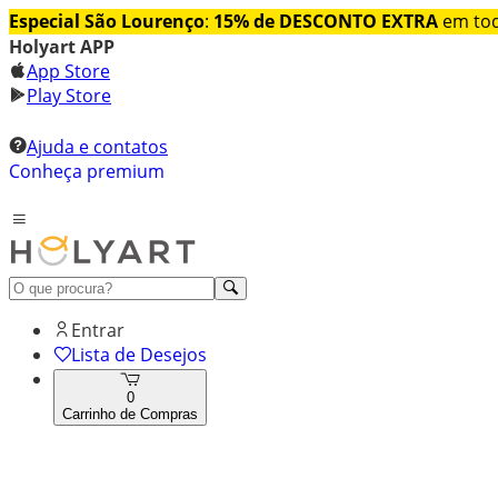
Especial São Lourenço
:
15% de DESCONTO EXTRA
em tod
Holyart APP
App Store
Play Store
Ajuda e contatos
Conheça premium
Entrar
Lista de Desejos
0
Carrinho de Compras