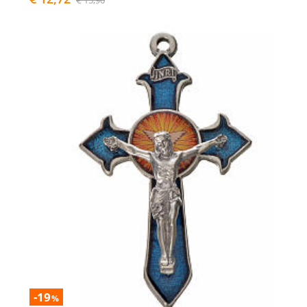
€ 15,90
-19
%