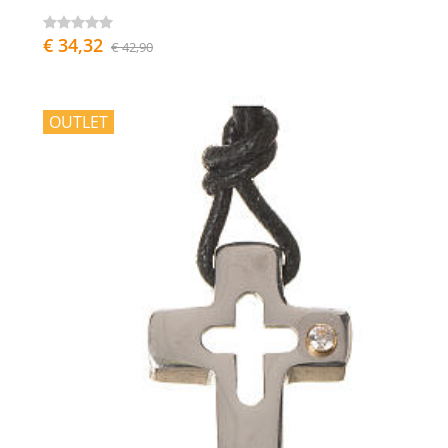
€ 34,32
€ 42,90
OUTLET