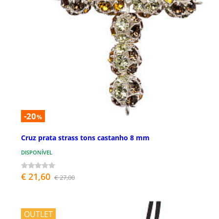
-20
%
Cruz prata strass tons castanho 8 mm
DISPONÍVEL
€ 21,60
€ 27,00
OUTLET