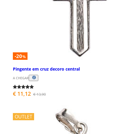
-20
%
Pingente em cruz decoro central
A CHEGAR
€ 11,12
€ 13,90
OUTLET