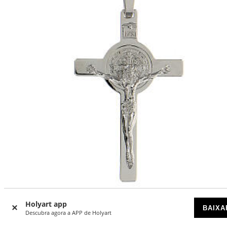
Holyart app
BAIXA
Pingente cruz São Bento ouro branco 18K 5x3 cm 9,12 g
Descubra agora a APP de Holyart
DISPONÍVEL