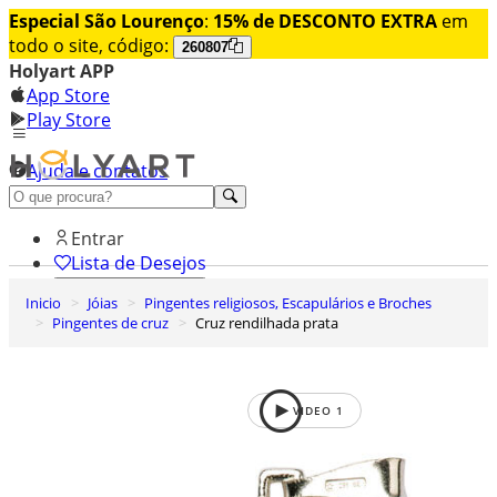
Especial São Lourenço
:
15% de DESCONTO EXTRA
em
todo o site, código:
260807
Holyart APP
App Store
Play Store
Ajuda e contatos
Conheça premium
Entrar
Lista de Desejos
Inicio
Jóias
Pingentes religiosos, Escapulários e Broches
0
Pingentes de cruz
Cruz rendilhada prata
Carrinho de Compras
VIDEO
1