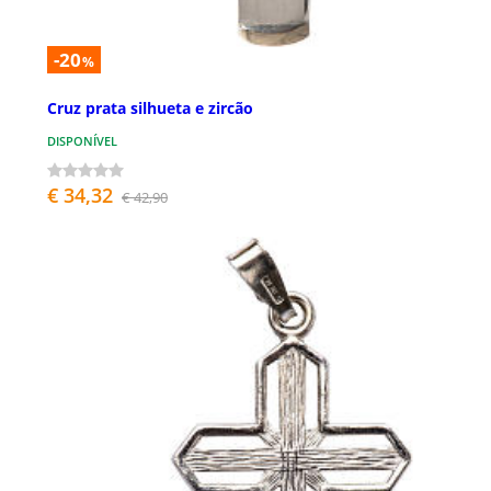
-20
%
Cruz prata silhueta e zircão
DISPONÍVEL
€ 34,32
€ 42,90