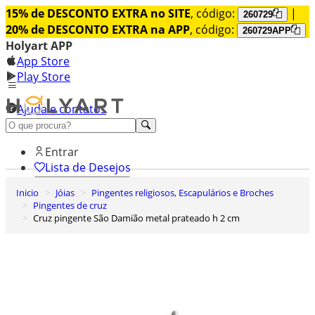
15% de DESCONTO EXTRA no SITE
, código:
|
260729
20% de DESCONTO EXTRA na APP
, código:
260729APP
Holyart APP
App Store
Play Store
Ajuda e contatos
Conheça premium
Entrar
Lista de Desejos
Inicio
Jóias
Pingentes religiosos, Escapulários e Broches
0
Pingentes de cruz
Carrinho de Compras
Cruz pingente São Damião metal prateado h 2 cm