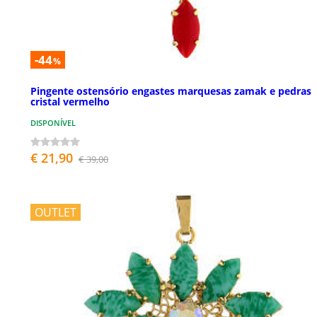
-44
%
Pingente ostensório engastes marquesas zamak e pedras
cristal vermelho
DISPONÍVEL
€ 21,90
€ 39,00
OUTLET