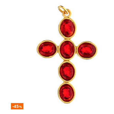
-45
%