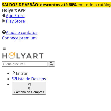
SALDOS DE VERÃO
:
descontos até 60%
em todo o catálo
Holyart APP
App Store
Play Store
Ajuda e contatos
Conheça premium
Entrar
Lista de Desejos
0
Carrinho de Compras