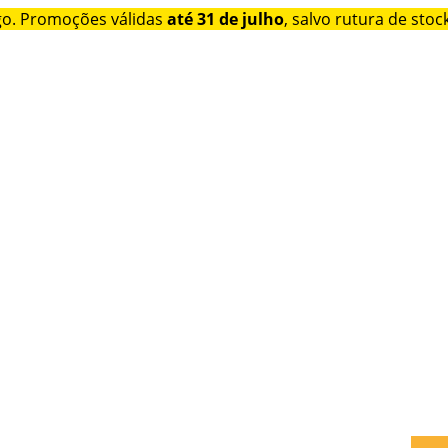
go. Promoções válidas
até 31 de julho
, salvo rutura de stock