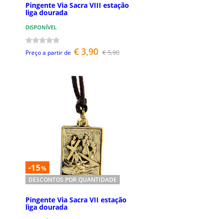
Pingente Via Sacra VIII estação
liga dourada
DISPONÍVEL
€ 3,90
€ 5,90
Preço a partir de
-15
%
DESCONTOS POR QUANTIDADE
Pingente Via Sacra VII estação
liga dourada