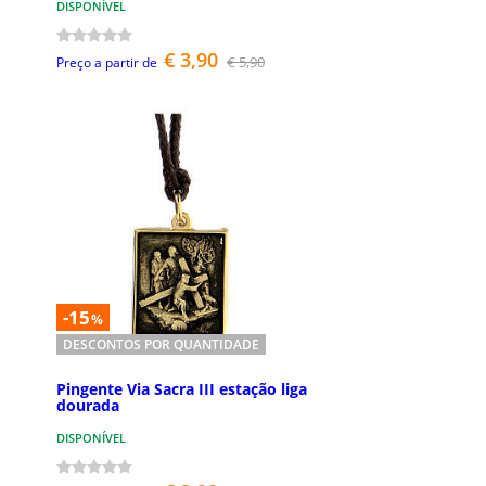
DISPONÍVEL
€ 3,90
€ 5,90
Preço a partir de
-15
%
DESCONTOS POR QUANTIDADE
Pingente Via Sacra III estação liga
dourada
DISPONÍVEL