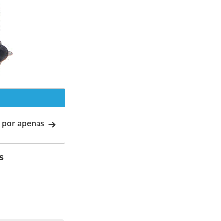
 por apenas
s