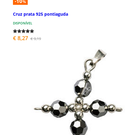
-10
%
Cruz prata 925 pontiaguda
DISPONÍVEL
€ 8,27
€ 9,19