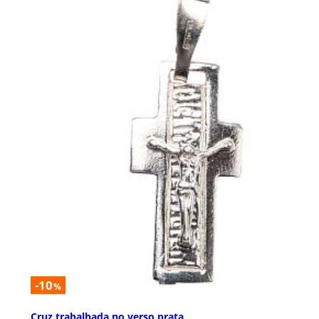
-10
%
Cruz trabalhada no verso prata