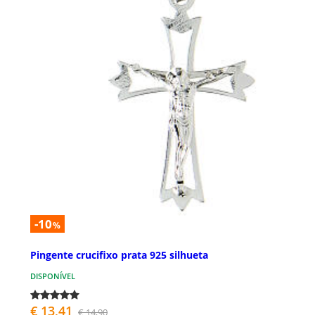
-10
%
Pingente crucifixo prata 925 silhueta
DISPONÍVEL
€ 13,41
€ 14,90