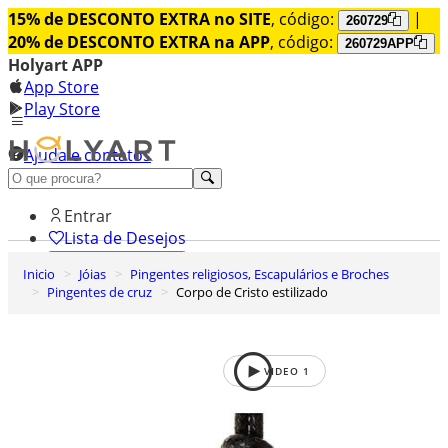
15% de DESCONTO EXTRA no SITE
, código:
|
260729
20% de DESCONTO EXTRA na APP
, código:
260729APP
Holyart APP
App Store
Play Store
Ajuda e contatos
Conheça premium
Entrar
Lista de Desejos
Inicio
Jóias
Pingentes religiosos, Escapulários e Broches
0
Pingentes de cruz
Corpo de Cristo estilizado
Carrinho de Compras
VIDEO
1