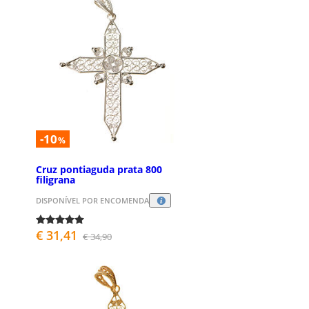
-10
%
Cruz pontiaguda prata 800
filigrana
DISPONÍVEL POR ENCOMENDA
€ 31,41
€ 34,90