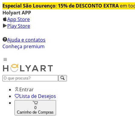
Especial São Lourenço
:
15% de DESCONTO EXTRA
em tod
Holyart APP
App Store
Play Store
Ajuda e contatos
Conheça premium
Entrar
Lista de Desejos
0
Carrinho de Compras