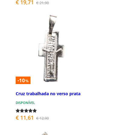
€ 19,71
€ 21,90
-10
%
Cruz trabalhada no verso prata
DISPONÍVEL
€ 11,61
€ 12,90