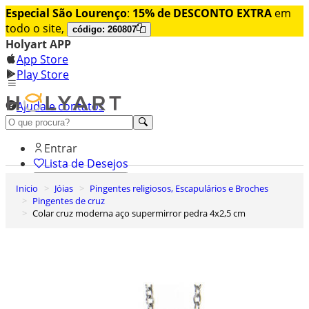
Especial São Lourenço
:
15% de DESCONTO EXTRA
em
todo o site,
código: 260807
Holyart APP
App Store
Play Store
Ajuda e contatos
Conheça premium
Entrar
Lista de Desejos
Inicio
Jóias
Pingentes religiosos, Escapulários e Broches
0
Pingentes de cruz
Carrinho de Compras
Colar cruz moderna aço supermirror pedra 4x2,5 cm