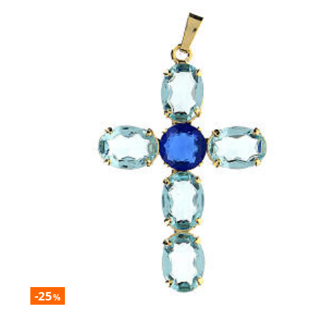
-25
%