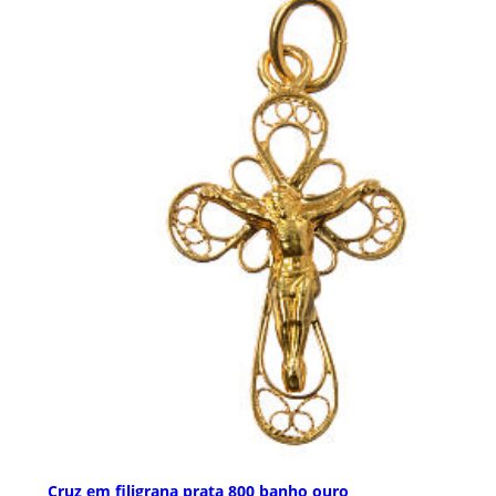
Cruz em filigrana prata 800 banho ouro