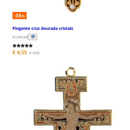
-35
%
Pingente cruz dourada cristais
A CHEGAR
€ 4,55
€ 7,00