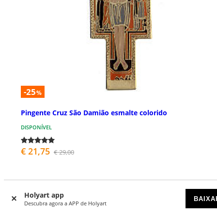
-25
%
Pingente Cruz São Damião esmalte colorido
DISPONÍVEL
€ 21,75
€ 29,00
Holyart app
BAIXA
Descubra agora a APP de Holyart