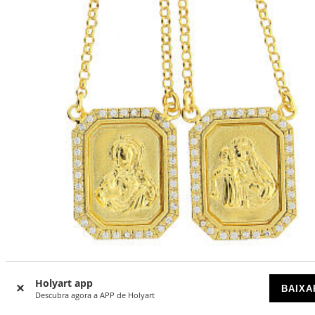
Holyart app
Scapulário prata 925 cor de ouro com zircões
BAIXA
Descubra agora a APP de Holyart
DISPONÍVEL