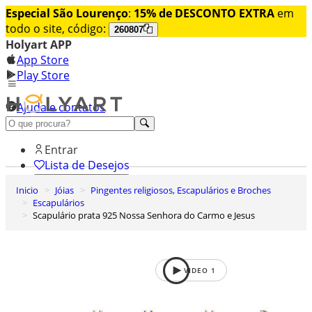
Especial São Lourenço
:
15% de DESCONTO EXTRA
em
todo o site, código:
260807
Holyart APP
App Store
Play Store
Ajuda e contatos
Conheça premium
Entrar
Lista de Desejos
Inicio
Jóias
Pingentes religiosos, Escapulários e Broches
0
Escapulários
Carrinho de Compras
Scapulário prata 925 Nossa Senhora do Carmo e Jesus
VIDEO
1