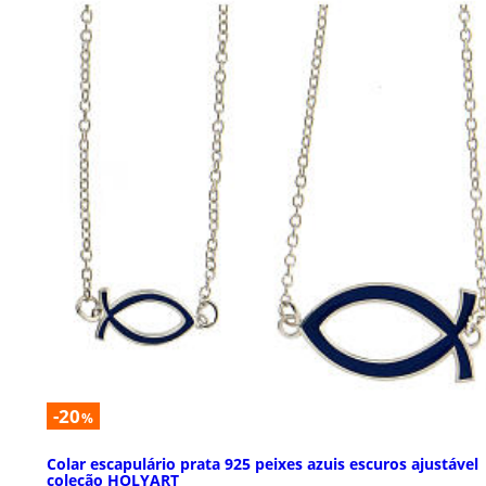
-20
%
Colar escapulário prata 925 peixes azuis escuros ajustável
coleção HOLYART