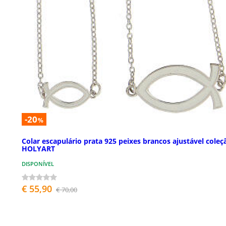
-20
%
Colar escapulário prata 925 peixes brancos ajustável coleç
HOLYART
DISPONÍVEL
€ 55,90
€ 70,00