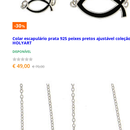
-30
%
Colar escapulário prata 925 peixes pretos ajustável coleçã
HOLYART
DISPONÍVEL
€ 49,00
€ 70,00