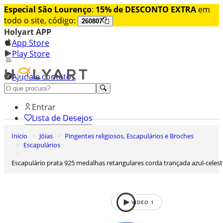
Especial São Lourenço
:
15% de DESCONTO EXTRA
em
todo o site, código:
260807
Holyart APP
App Store
Play Store
Ajuda e contatos
Conheça premium
Entrar
Lista de Desejos
Inicio
Jóias
Pingentes religiosos, Escapulários e Broches
0
Escapulários
Carrinho de Compras
Escapulário prata 925 medalhas retangulares corda trançada azul-celes
VIDEO
1