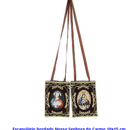
Escapulário bordado Nossa Senhora do Carmo 10x15 cm