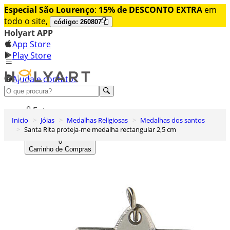
Especial São Lourenço
:
15% de DESCONTO EXTRA
em
todo o site,
código: 260807
Holyart APP
App Store
Play Store
Ajuda e contatos
Conheça premium
Entrar
Inicio
Jóias
Medalhas Religiosas
Medalhas dos santos
Lista de Desejos
Santa Rita proteja-me medalha rectangular 2,5 cm
0
Carrinho de Compras