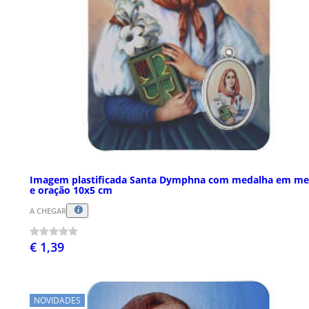
Imagem plastificada Santa Dymphna com medalha em me
e oração 10x5 cm
A CHEGAR
€ 1,39
NOVIDADES