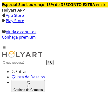
Especial São Lourenço
:
15% de DESCONTO EXTRA
em tod
Holyart APP
App Store
Play Store
Ajuda e contatos
Conheça premium
Entrar
Lista de Desejos
0
Carrinho de Compras