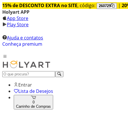
15% de DESCONTO EXTRA no SITE
, código:
|
20
260729
Holyart APP
App Store
Play Store
Ajuda e contatos
Conheça premium
Entrar
Lista de Desejos
0
Carrinho de Compras