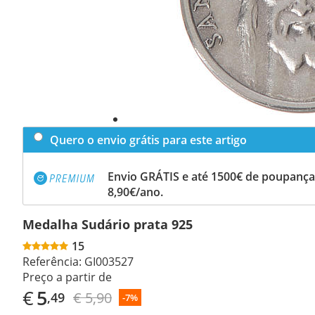
Quero o envio grátis para este artigo
Envio GRÁTIS e até 1500€ de poupança
8,90€/ano.
Medalha Sudário prata 925
15
Referência:
GI003527
Preço a partir de
€
5
€ 5,90
,49
-7%