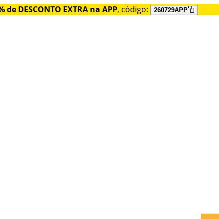
% de DESCONTO EXTRA na APP
, código:
260729APP