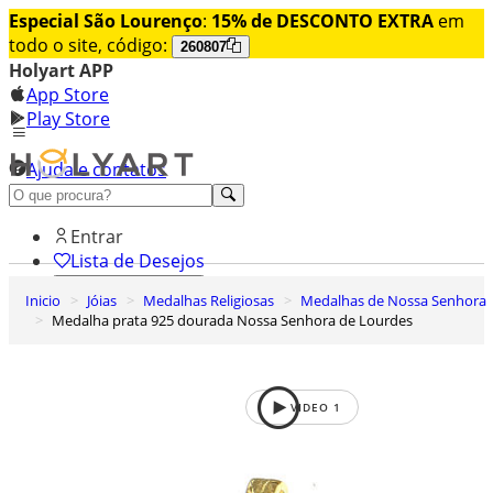
Especial São Lourenço
:
15% de DESCONTO EXTRA
em
todo o site, código:
260807
Holyart APP
App Store
Play Store
Ajuda e contatos
Conheça premium
Entrar
Lista de Desejos
Inicio
Jóias
Medalhas Religiosas
Medalhas de Nossa Senhora
0
Medalha prata 925 dourada Nossa Senhora de Lourdes
Carrinho de Compras
VIDEO
1