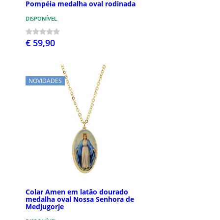
Pompéia medalha oval rodinada
DISPONÍVEL
€ 59,90
NOVIDADES
Colar Amen em latão dourado
medalha oval Nossa Senhora de
Medjugorje