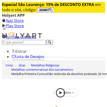
Especial São Lourenço
:
15% de DESCONTO EXTRA
em
todo o site, código:
260807
Holyart APP
App Store
Play Store
Ajuda e contatos
Conheça premium
Entrar
Lista de Desejos
Inicio
Jóias
Medalhas Religiosas
0
Medalhas comemorativas dos sacramentos
Carrinho de Compras
Medalha Primeira Comunhão redonda de alumínio prateado 32 m
VIDEO
1