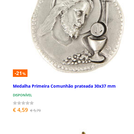
-21
%
Medalha Primeira Comunhão prateada 30x37 mm
DISPONÍVEL
€ 4,59
€ 5,79