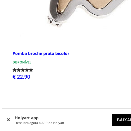
Pomba broche prata bicolor
DISPONÍVEL
€ 22,90
Holyart app
BAIXA
O que dizem de nós
Descubra agora a APP de Holyart