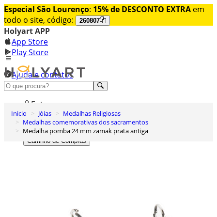
Especial São Lourenço
:
15% de DESCONTO EXTRA
em
todo o site, código:
260807
Holyart APP
App Store
Play Store
Ajuda e contatos
Conheça premium
Entrar
Inicio
Jóias
Medalhas Religiosas
Lista de Desejos
Medalhas comemorativas dos sacramentos
Medalha pomba 24 mm zamak prata antiga
0
Carrinho de Compras