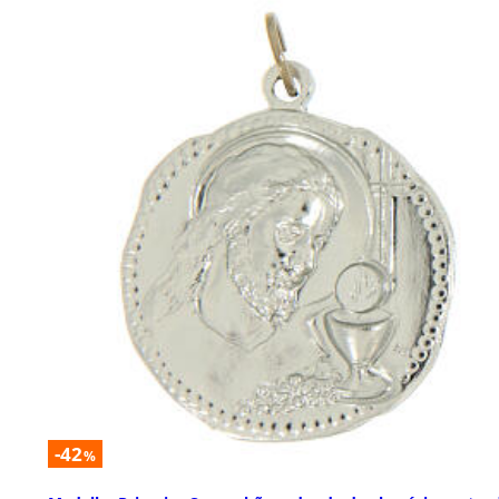
-42
%