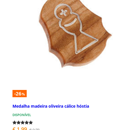
-26
%
Medalha madeira oliveira cálice hóstia
DISPONÍVEL
€ 1,99
€ 2,70