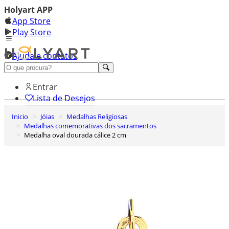
Holyart APP
App Store
Play Store
Ajuda e contatos
Conheça premium
Entrar
Lista de Desejos
Inicio
Jóias
Medalhas Religiosas
0
Medalhas comemorativas dos sacramentos
Carrinho de Compras
Medalha oval dourada cálice 2 cm