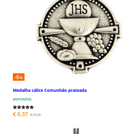
-5
%
Medalha cálice Comunhão prateada
DISPONÍVEL
€ 0,37
€ 0,39