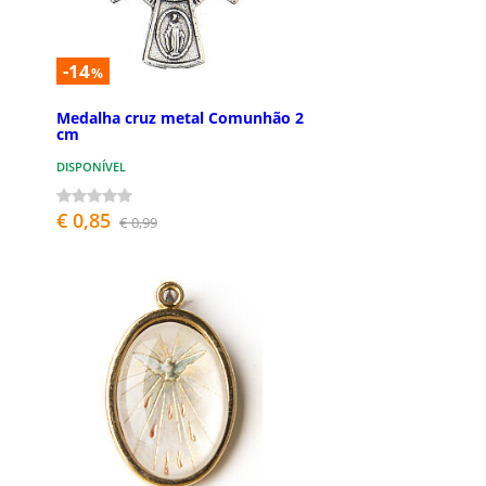
-14
%
Medalha cruz metal Comunhão 2
cm
DISPONÍVEL
€ 0,85
€ 0,99