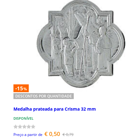
-15
%
DESCONTOS POR QUANTIDADE
Medalha prateada para Crisma 32 mm
DISPONÍVEL
€ 0,50
€ 0,79
Preço a partir de