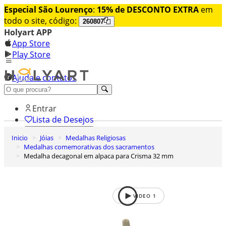
Especial São Lourenço
:
15% de DESCONTO EXTRA
em
todo o site, código:
260807
Holyart APP
App Store
Play Store
Ajuda e contatos
Conheça premium
Entrar
Lista de Desejos
Inicio
Jóias
Medalhas Religiosas
0
Medalhas comemorativas dos sacramentos
Carrinho de Compras
Medalha decagonal em alpaca para Crisma 32 mm
VIDEO
1