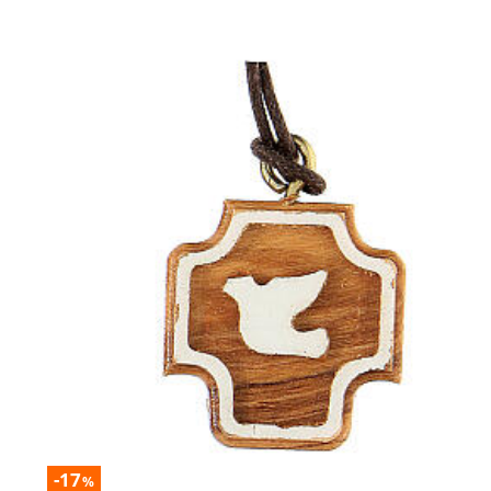
-17
%