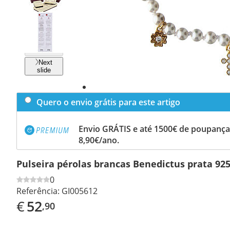
Previous
slide
Next
slide
Quero o envio grátis para este artigo
Envio GRÁTIS e até 1500€ de poupança
8,90€/ano.
Pulseira pérolas brancas Benedictus prata 92
0
Referência:
GI005612
€
52
,90