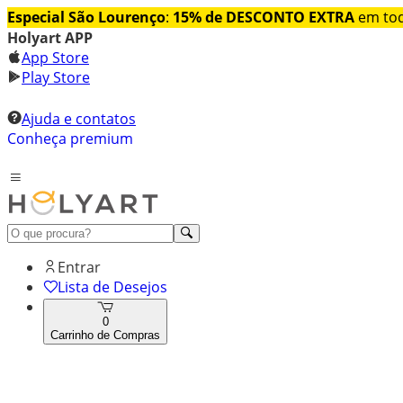
Especial São Lourenço
:
15% de DESCONTO EXTRA
em tod
Holyart APP
App Store
Play Store
Ajuda e contatos
Conheça premium
Entrar
Lista de Desejos
0
Carrinho de Compras