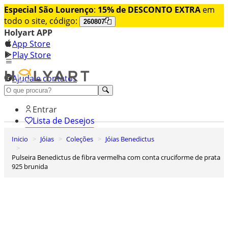
Especial São Lourenço
:
15% de DESCONTO EXTRA
em
todo o site, código:
260807
Holyart APP
App Store
Play Store
Ajuda e contatos
Conheça premium
Entrar
Lista de Desejos
Inicio
Jóias
Coleções
Jóias Benedictus
0
Carrinho de Compras
Pulseira Benedictus de fibra vermelha com conta cruciforme de prata
925 brunida