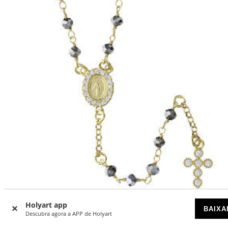
Holyart app
Terço contas hematita 4 mm Medalha Milagrosa prata 925
BAIXA
Descubra agora a APP de Holyart
dourada Benedictus