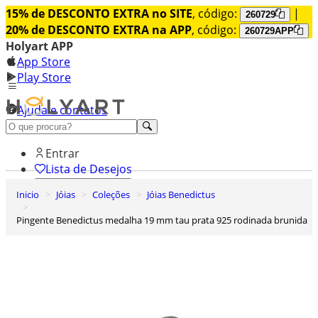
15% de DESCONTO EXTRA no SITE
, código:
|
260729
20% de DESCONTO EXTRA na APP
, código:
260729APP
Holyart APP
App Store
Play Store
Ajuda e contatos
Conheça premium
Entrar
Lista de Desejos
Inicio
Jóias
Coleções
Jóias Benedictus
0
Carrinho de Compras
Pingente Benedictus medalha 19 mm tau prata 925 rodinada brunida