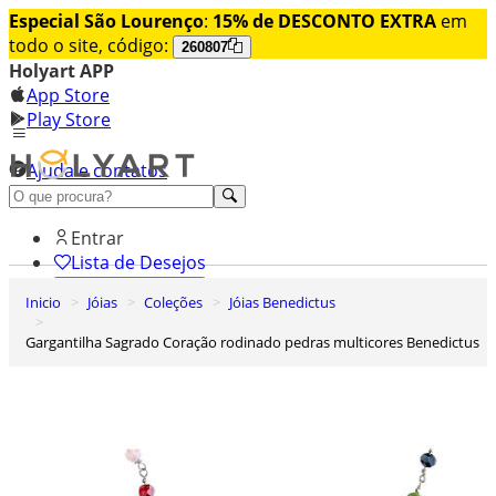
Especial São Lourenço
:
15% de DESCONTO EXTRA
em
todo o site, código:
260807
Holyart APP
App Store
Play Store
Ajuda e contatos
Conheça premium
Entrar
Lista de Desejos
Inicio
Jóias
Coleções
Jóias Benedictus
0
Carrinho de Compras
Gargantilha Sagrado Coração rodinado pedras multicores Benedictus