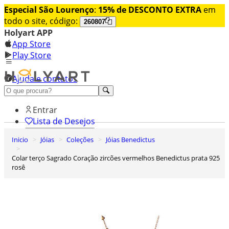
Especial São Lourenço
:
15% de DESCONTO EXTRA
em
todo o site, código:
260807
Holyart APP
App Store
Play Store
Ajuda e contatos
Conheça premium
Entrar
Lista de Desejos
Inicio
Jóias
Coleções
Jóias Benedictus
0
Carrinho de Compras
Colar terço Sagrado Coração zircões vermelhos Benedictus prata 925
rosê