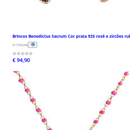
Brincos Benedictus Sacrum Cor prata 925 rosê e zircões ru
A CHEGAR
€ 94,90