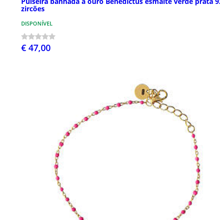
Pulseira banhada a ouro Benedictus esmalte verde prata 9
zircões
DISPONÍVEL
€ 47,00