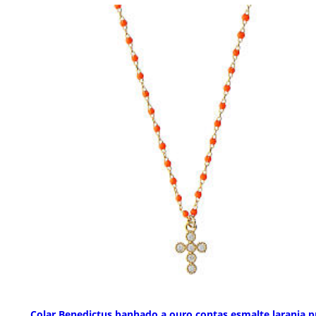
Colar Benedictus banhado a ouro contas esmalte laranja p