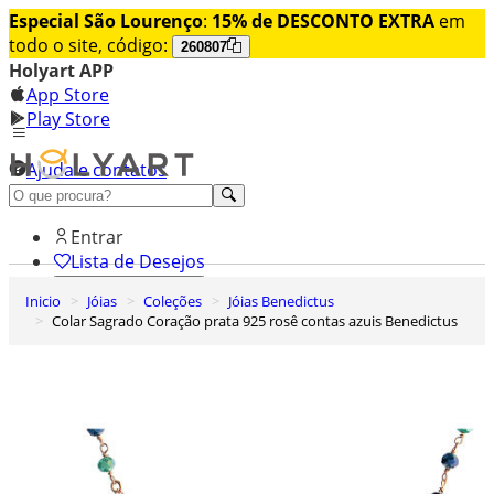
Especial São Lourenço
:
15% de DESCONTO EXTRA
em
todo o site, código:
260807
Holyart APP
App Store
Play Store
Ajuda e contatos
Conheça premium
Entrar
Lista de Desejos
Inicio
Jóias
Coleções
Jóias Benedictus
0
Colar Sagrado Coração prata 925 rosê contas azuis Benedictus
Carrinho de Compras