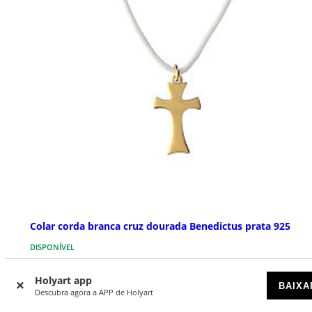
Colar corda branca cruz dourada Benedictus prata 925
DISPONÍVEL
€ 37,00
Holyart app
BAIXA
Descubra agora a APP de Holyart