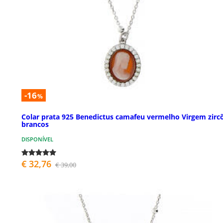
-16
%
Colar prata 925 Benedictus camafeu vermelho Virgem zirc
brancos
DISPONÍVEL
€ 32,76
€ 39,00