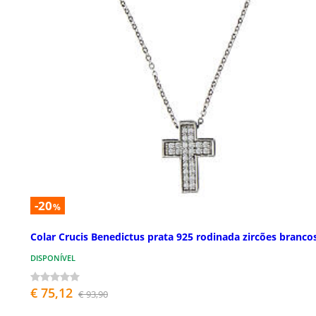
-20
%
Colar Crucis Benedictus prata 925 rodinada zircões branco
DISPONÍVEL
€ 75,12
€ 93,90