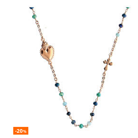
-20
%