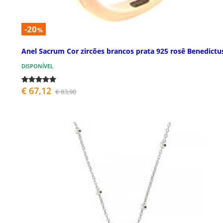
-20
%
Anel Sacrum Cor zircões brancos prata 925 rosê Benedictu
DISPONÍVEL
€ 67,12
€ 83,90