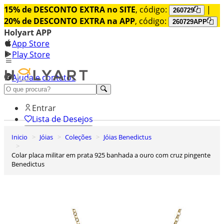
15% de DESCONTO EXTRA no SITE
, código:
|
260729
20% de DESCONTO EXTRA na APP
, código:
260729APP
Holyart APP
App Store
Play Store
Ajuda e contatos
Conheça premium
Entrar
Lista de Desejos
Inicio
Jóias
Coleções
Jóias Benedictus
0
Carrinho de Compras
Colar placa militar em prata 925 banhada a ouro com cruz pingente
Benedictus