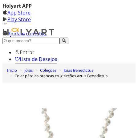
Holyart APP
App Store
Play Store
Ajuda e contatos
Conheça premium
Entrar
Lista de Desejos
Inicio
Jóias
Coleções
Jóias Benedictus
0
Colar pérolas brancas cruz zircões azuis Benedictus
Carrinho de Compras