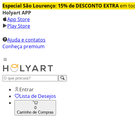
Especial São Lourenço
:
15% de DESCONTO EXTRA
em tod
Holyart APP
App Store
Play Store
Ajuda e contatos
Conheça premium
Entrar
Lista de Desejos
0
Carrinho de Compras