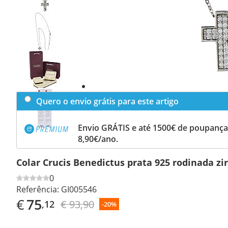
Previous
slide
Next
slide
Quero o envio grátis para este artigo
Envio GRÁTIS e até 1500€ de poupança
8,90€/ano.
Colar Crucis Benedictus prata 925 rodinada zi
0
Referência:
GI005546
€
75
€ 93,90
,12
-20%