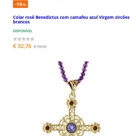
-16
%
Colar rosê Benedictus com camafeu azul Virgem zircões
brancos
DISPONÍVEL
€ 32,76
€ 39,00