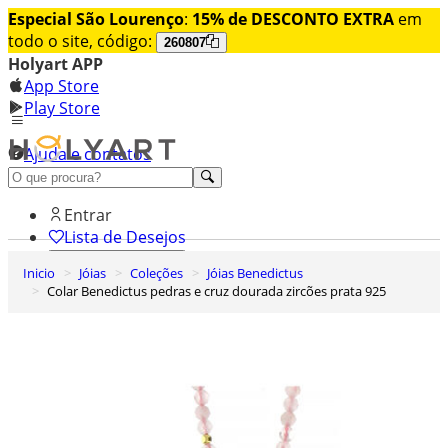
Especial São Lourenço
:
15% de DESCONTO EXTRA
em
todo o site, código:
260807
Holyart APP
App Store
Play Store
Ajuda e contatos
Conheça premium
Entrar
Lista de Desejos
Inicio
Jóias
Coleções
Jóias Benedictus
0
Colar Benedictus pedras e cruz dourada zircões prata 925
Carrinho de Compras