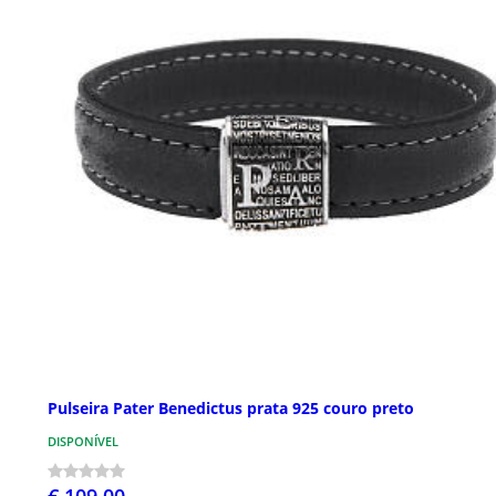
Pulseira Pater Benedictus prata 925 couro preto
DISPONÍVEL
€ 109,00