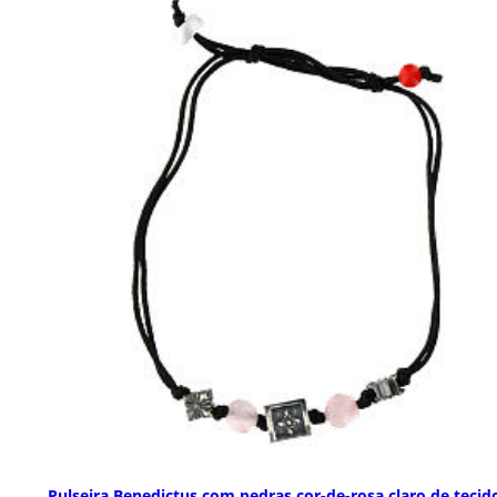
Pulseira Benedictus com pedras cor-de-rosa claro de tecid