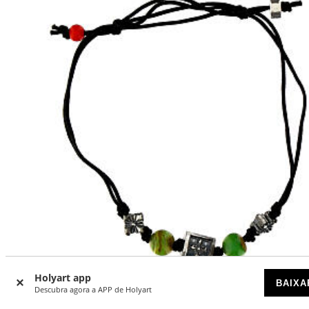
Holyart app
BAIXA
Descubra agora a APP de Holyart
Pulseira Benedictus de tecido ecológico com pedras opala