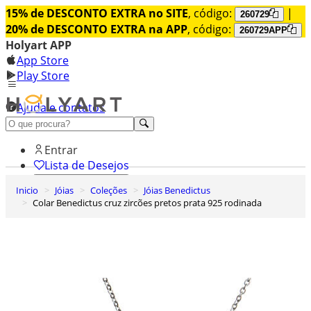
15% de DESCONTO EXTRA no SITE
, código:
|
260729
20% de DESCONTO EXTRA na APP
, código:
260729APP
Holyart APP
App Store
Play Store
Ajuda e contatos
Conheça premium
Entrar
Lista de Desejos
Inicio
Jóias
Coleções
Jóias Benedictus
0
Colar Benedictus cruz zircões pretos prata 925 rodinada
Carrinho de Compras