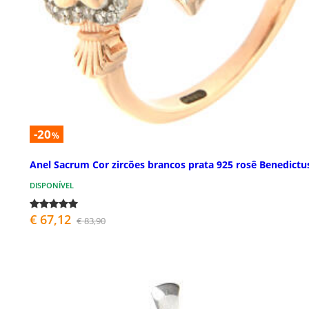
-20
%
Anel Sacrum Cor zircões brancos prata 925 rosê Benedictu
DISPONÍVEL
€ 67,12
€ 83,90