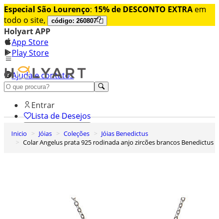
Especial São Lourenço
:
15% de DESCONTO EXTRA
em
todo o site,
código: 260807
Holyart APP
App Store
Play Store
Ajuda e contatos
Conheça premium
Entrar
Lista de Desejos
Inicio
Jóias
Coleções
Jóias Benedictus
0
Colar Angelus prata 925 rodinada anjo zircões brancos Benedictus
Carrinho de Compras