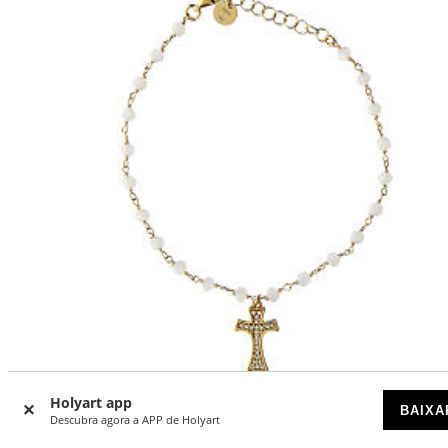
Holyart app
BAIXA
Descubra agora a APP de Holyart
Pulseira Claritas ágata branca tau com zircões Benedictus