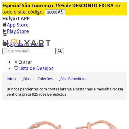
Especial São Lourenço
:
15% de DESCONTO EXTRA
em
todo o site, código:
260807
Holyart APP
App Store
Play Store
Ajuda e contatos
Conheça premium
Entrar
Lista de Desejos
Inicio
Jóias
Coleções
Jóias Benedictus
0
Carrinho de Compras
Brincos pendentes com contas laranja e castanhas e medalha Nossa
Senhora prata 925 rosê Benedictus