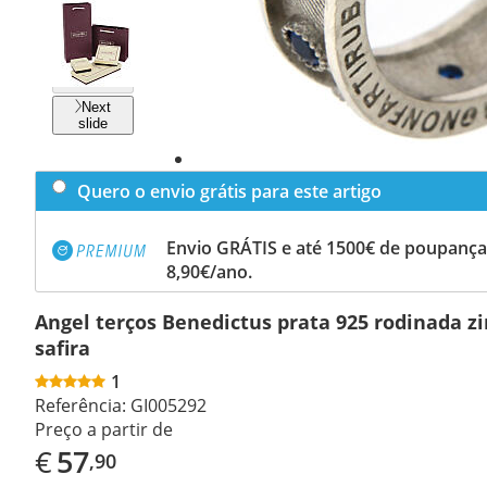
Previous
slide
Next
slide
Quero o envio grátis para este artigo
Envio GRÁTIS e até 1500€ de poupança
8,90€/ano.
Angel terços Benedictus prata 925 rodinada zi
safira
1
Referência:
GI005292
Preço a partir de
€
57
,90