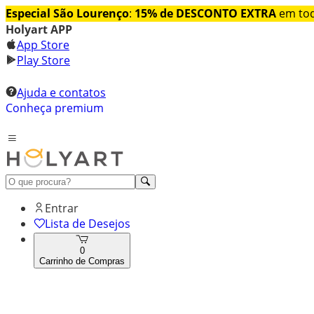
Especial São Lourenço
:
15% de DESCONTO EXTRA
em tod
Holyart APP
App Store
Play Store
Ajuda e contatos
Conheça premium
Entrar
Lista de Desejos
0
Carrinho de Compras