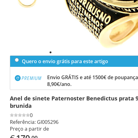
Quero o envio grátis para este artigo
Envio GRÁTIS e até 1500€ de poupança
8,90€/ano.
Anel de sinete Paternoster Benedictus prata 
brunida
0
Referência:
GI005296
Preço a partir de
€
170
,00