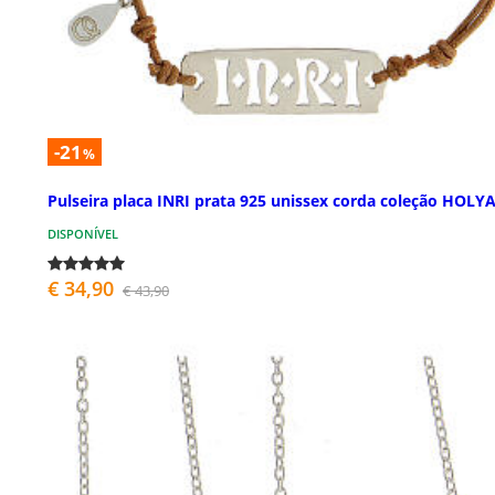
-21
%
Pulseira placa INRI prata 925 unissex corda coleção HOLY
DISPONÍVEL
€ 34,90
€ 43,90