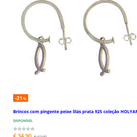
-21
%
Brincos com pingente peixe lilás prata 925 coleção HOLYA
DISPONÍVEL
€ 34,90
€ 43,90