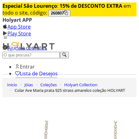
Especial São Lourenço
:
15% de DESCONTO EXTRA
em
todo o site, código:
260807
Holyart APP
App Store
Play Store
Ajuda e contatos
Conheça premium
Entrar
Lista de Desejos
Inicio
Jóias
Coleções
Holyart Collection
0
Colar Ave Maria prata 925 strass amarelos coleção HOLYART
Carrinho de Compras