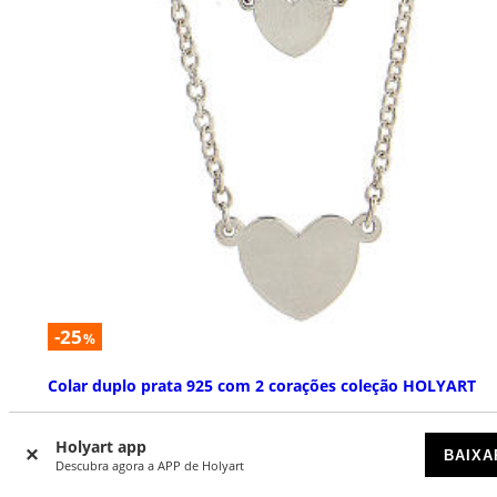
-25
%
Colar duplo prata 925 com 2 corações coleção HOLYART
DISPONÍVEL
Holyart app
BAIXA
Descubra agora a APP de Holyart
€ 89,00
€ 119,00