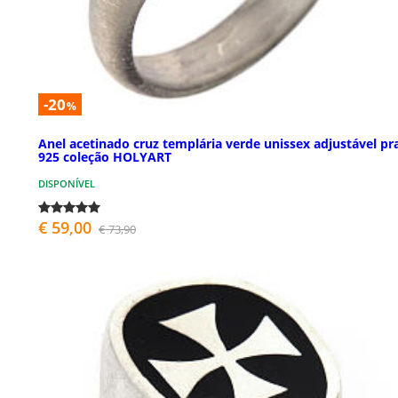
-20
%
Anel acetinado cruz templária verde unissex adjustável pr
925 coleção HOLYART
DISPONÍVEL
€ 59,00
€ 73,90