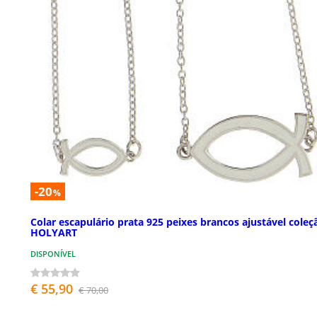
-20
%
Colar escapulário prata 925 peixes brancos ajustável coleç
HOLYART
DISPONÍVEL
€ 55,90
€ 70,00