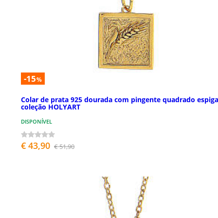
-15
%
Colar de prata 925 dourada com pingente quadrado espig
coleção HOLYART
DISPONÍVEL
€ 43,90
€ 51,90