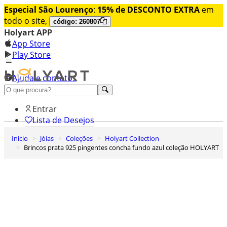
Especial São Lourenço
:
15% de DESCONTO EXTRA
em
todo o site,
código: 260807
Holyart APP
App Store
Play Store
Ajuda e contatos
Conheça premium
Entrar
Lista de Desejos
Inicio
Jóias
Coleções
Holyart Collection
0
Brincos prata 925 pingentes concha fundo azul coleção HOLYART
Carrinho de Compras