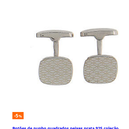
-5
%
Botões de punho quadrados peixes prata 925 coleção