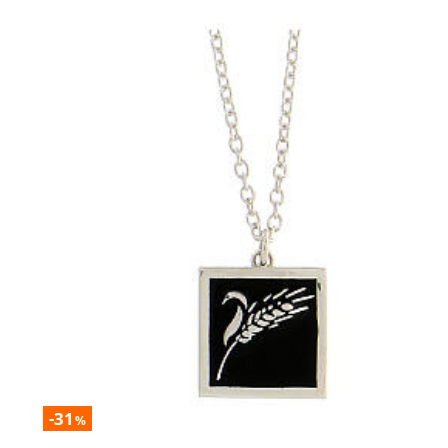
-31
%