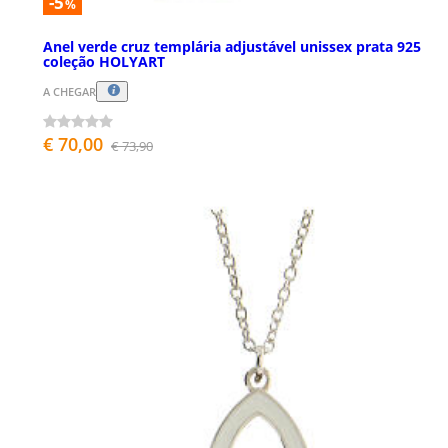
-5
%
Anel verde cruz templária adjustável unissex prata 925
coleção HOLYART
A CHEGAR
€ 70,00
€ 73,90