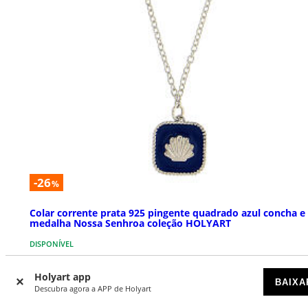
-26
%
Colar corrente prata 925 pingente quadrado azul concha e
medalha Nossa Senhroa coleção HOLYART
DISPONÍVEL
€ 54,90
Holyart app
€ 73,90
BAIXA
Descubra agora a APP de Holyart