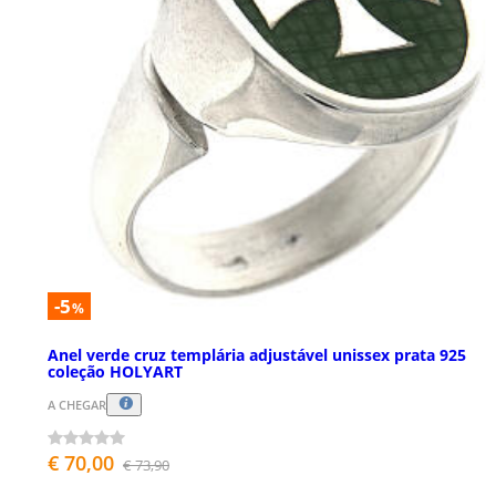
-5
%
Anel verde cruz templária adjustável unissex prata 925
coleção HOLYART
A CHEGAR
€ 70,00
€ 73,90