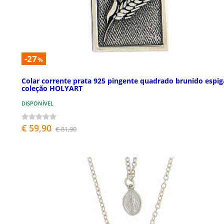
-27
%
Colar corrente prata 925 pingente quadrado brunido espig
coleção HOLYART
DISPONÍVEL
€ 59,90
€ 81,90