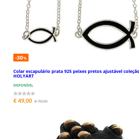
-30
%
Colar escapulário prata 925 peixes pretos ajustável coleçã
HOLYART
DISPONÍVEL
€ 49,00
€ 70,00