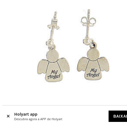
Holyart app
Brincos prata 925 anjo pingente My Angel coleção HOLYA
BAIXA
Descubra agora a APP de Holyart
DISPONÍVEL