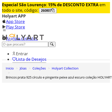
Especial São Lourenço
:
15% de DESCONTO EXTRA
em
todo o site, código:
260807
Holyart APP
App Store
Play Store
Ajuda e contatos
Conheça premium
Entrar
Lista de Desejos
Inicio
Jóias
Coleções
Holyart Collection
0
Carrinho de Compras
Brincos prata 925 círculo e pingente peixe azul escuro coleção HOLYART