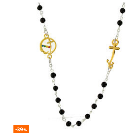
-39
%