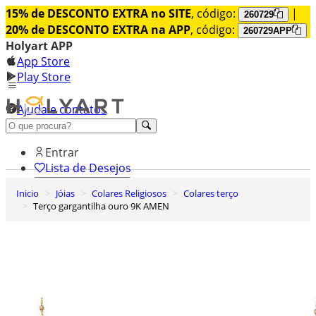
15% de DESCONTO EXTRA no SITE
, código:
|
260729
20% de DESCONTO EXTRA na APP
, código:
260729APP
Holyart APP
App Store
Play Store
Ajuda e contatos
Conheça premium
Entrar
Lista de Desejos
Inicio
Jóias
Colares Religiosos
Colares terço
0
Terço gargantilha ouro 9K AMEN
Carrinho de Compras