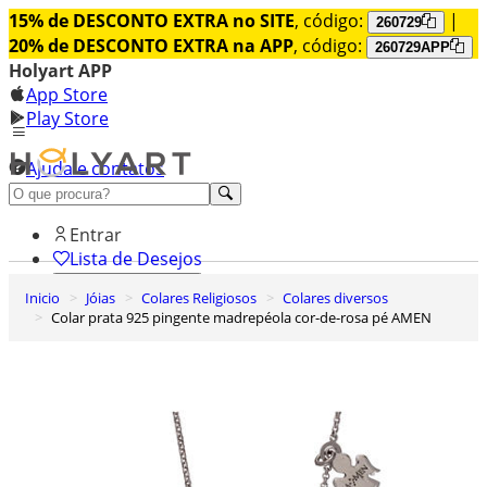
15% de DESCONTO EXTRA no SITE
, código:
|
260729
20% de DESCONTO EXTRA na APP
, código:
260729APP
Holyart APP
App Store
Play Store
Ajuda e contatos
Conheça premium
Entrar
Lista de Desejos
Inicio
Jóias
Colares Religiosos
Colares diversos
0
Colar prata 925 pingente madrepéola cor-de-rosa pé AMEN
Carrinho de Compras