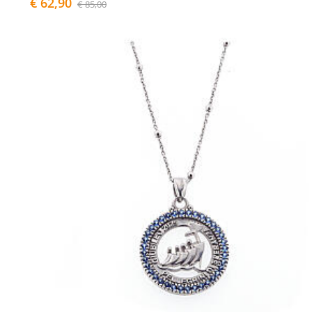
€ 62,90
€ 85,00