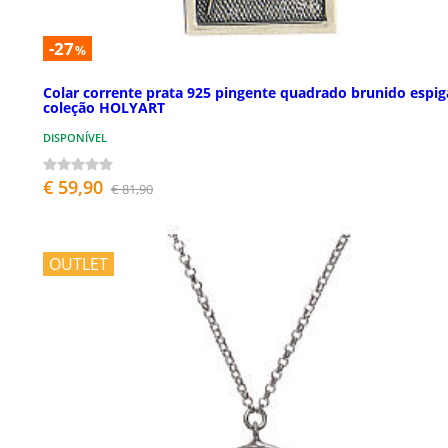
-27
%
Colar corrente prata 925 pingente quadrado brunido espig
coleção HOLYART
DISPONÍVEL
€ 59,90
€ 81,90
OUTLET