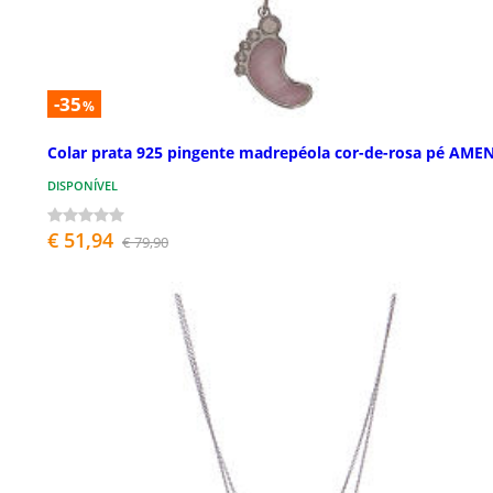
-35
%
Colar prata 925 pingente madrepéola cor-de-rosa pé AME
DISPONÍVEL
€ 51,94
€ 79,90