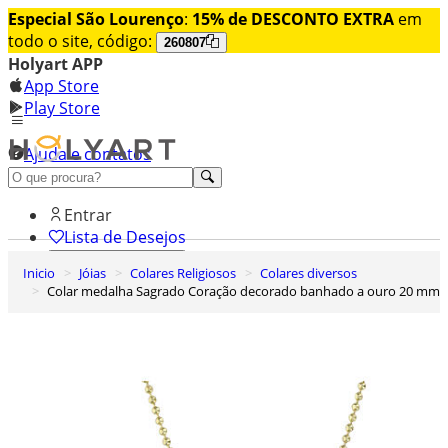
Especial São Lourenço
:
15% de DESCONTO EXTRA
em
todo o site, código:
260807
Holyart APP
App Store
Play Store
Ajuda e contatos
Conheça premium
Entrar
Lista de Desejos
Inicio
Jóias
Colares Religiosos
Colares diversos
0
Colar medalha Sagrado Coração decorado banhado a ouro 20 mm
Carrinho de Compras