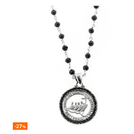
-27
%