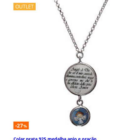
OUTLET
-27
%
Colar prata 925 medalha anjo e oração