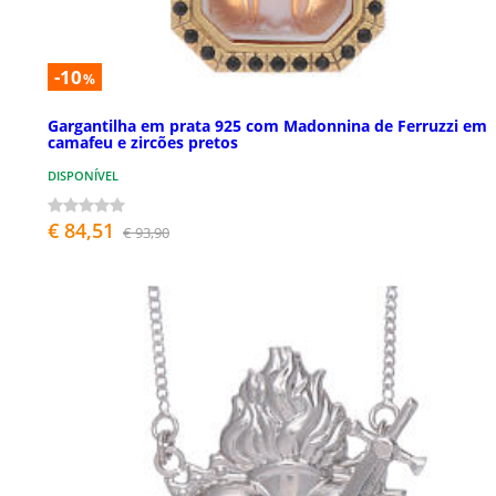
-10
%
Gargantilha em prata 925 com Madonnina de Ferruzzi em
camafeu e zircões pretos
DISPONÍVEL
€ 84,51
€ 93,90