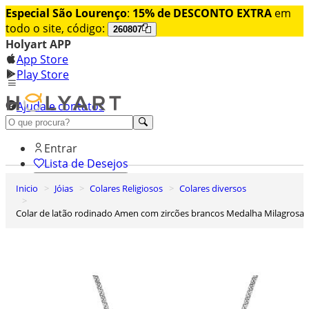
Especial São Lourenço
:
15% de DESCONTO EXTRA
em
todo o site, código:
260807
Holyart APP
App Store
Play Store
Ajuda e contatos
Conheça premium
Entrar
Lista de Desejos
Inicio
Jóias
Colares Religiosos
Colares diversos
0
Carrinho de Compras
Colar de latão rodinado Amen com zircões brancos Medalha Milagrosa