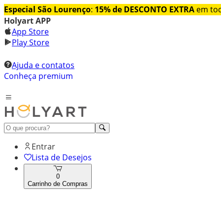
Especial São Lourenço
:
15% de DESCONTO EXTRA
em tod
Holyart APP
App Store
Play Store
Ajuda e contatos
Conheça premium
Entrar
Lista de Desejos
0
Carrinho de Compras