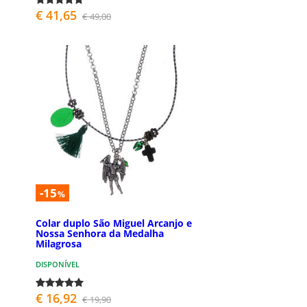
€ 41,65
€ 49,00
-15
%
Colar duplo São Miguel Arcanjo e
Nossa Senhora da Medalha
Milagrosa
DISPONÍVEL
€ 16,92
€ 19,90