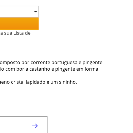
a sua Lista de
 composto por corrente portuguesa e pingente
fio com borla castanho e pingente em forma
eno cristal lapidado e um sininho.