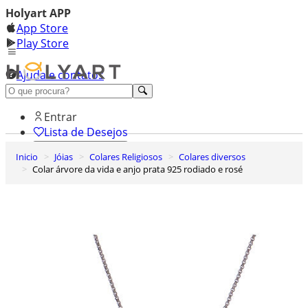
Holyart APP
App Store
Play Store
Ajuda e contatos
Conheça premium
Entrar
Lista de Desejos
Inicio
Jóias
Colares Religiosos
Colares diversos
0
Colar árvore da vida e anjo prata 925 rodiado e rosé
Carrinho de Compras