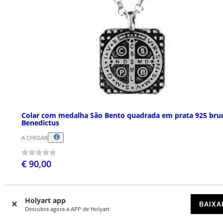
Colar com medalha São Bento quadrada em prata 925 bru
Benedictus
A CHEGAR
€ 90,00
Holyart app
NOVIDADES
BAIXA
Descubra agora a APP de Holyart