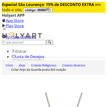
Especial São Lourenço
:
15% de DESCONTO EXTRA
em
todo o site,
código: 260807
Holyart APP
App Store
Play Store
Ajuda e contatos
Conheça premium
Entrar
Lista de Desejos
Inicio
Jóias
Colares Religiosos
Colares diversos
0
Colar Anjo da Guarda prata 925 oração
Carrinho de Compras