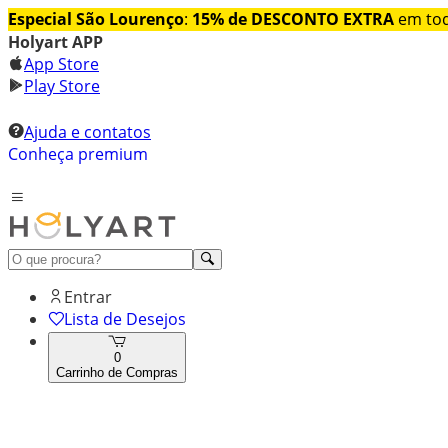
Especial São Lourenço
:
15% de DESCONTO EXTRA
em tod
Holyart APP
App Store
Play Store
Ajuda e contatos
Conheça premium
Entrar
Lista de Desejos
0
Carrinho de Compras