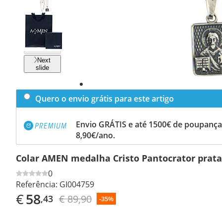
Previous
slide
Next
slide
Quero o envio grátis para este artigo
Envio GRÁTIS e até 1500€ de poupança
8,90€/ano.
Colar AMEN medalha Cristo Pantocrator prata
0
Referência:
GI004759
€
58
€ 89,90
,43
-35%